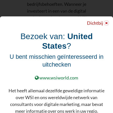
bedrijfsbehoeften. Wanneer je
investeert in een van de digital
marketing oplossingen van WSI,
Dichtbij
heb je een aantal van de beste
deskundigen in de branche die
Bezoek van:
United
bijdragen aan jouw doelen en visie
States
?
ONTDEK ONZE VOLLEDIGE SET
AAN DIGITAL MARKETING
U bent misschien geïnteresseerd in
SERVICES
uitchecken
www.wsiworld.com
Het heeft allemaal dezelfde geweldige informatie
over WSI en ons wereldwijde netwerk van
Meer Leads & Sales
consultants voor digitale marketing, maar bevat
meer informatie over ons werk in uw regio.