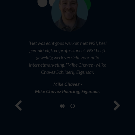
“Tijdens 
werden ons 
ons bedrijf 
Vandaag
statistieken
dat ‘digital
“Het was echt goed werken met WSI, heel
voor Cli
gemakkelijk en professioneel. WSI heeft
positioneren 
geweldig werk verricht voor mijn
veld. "Julio 
internetmarketing. "Mike Chavez - Mike
Chavez Schilderij, Eigenaar.
Juli
Mike Chavez -
Clinic
Mike Chavez Painting, Eigenaar.