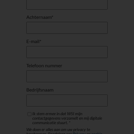
Achternaam
*
E-mail
*
Telefoon nummer
Bedrijfsnaam
Ik stem ermee in dat WSI mijn
contactgegevens verzamelt en mij digitale
communicatie stuurt. *
We doen er alles aan om uw privacy te
beschermen. Raadpleeg ons
Privacy
en
cookie