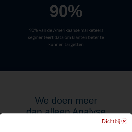
90%
90% van de Amerikaanse marketeers
segmenteert data om klanten beter te
kunnen targetten
We doen meer
dan alleen Analyse
& Rapportage’s
Dichtbij