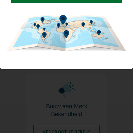
Meer Leads & Sales
MEER LEADS
Bouw aan Merk
Bekendheid
VERGROOT JE BEREIK