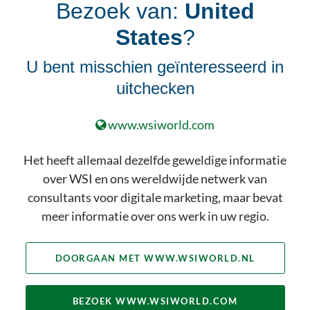
Bezoek van:
United
Het hebben van de juiste analyses
en tracking voor je digitale
States
?
campagnes is van cruciaal belang,
maar als je niet op de juiste
U bent misschien geïnteresseerd in
doelgroepen richt, niet met de
uitchecken
juiste content en je website niet
optimaliseert voor conversies, wat
www.wsiworld.com
is dan het punt? Als je resultaat van
je digitale inspanning wilt zien,
Het heeft allemaal dezelfde geweldige informatie
moet je de analyses koppelen aan je
over WSI en ons wereldwijde netwerk van
andere digitale
consultants voor digitale marketing, maar bevat
marketingactiviteiten.
meer informatie over ons werk in uw regio.
BEKIJK ONZE VOLLEDIGE SET
AAN DIGITAL MARKETING
DOORGAAN MET WWW.WSIWORLD.NL
SERVICES
BEZOEK WWW.WSIWORLD.COM