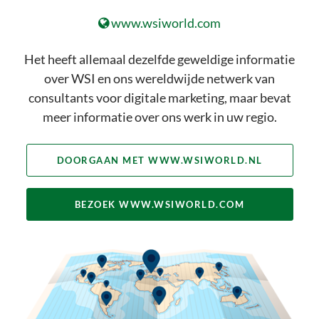
strategie. Je wilt ook niet proberen
www.wsiworld.com
om een tent met één paal op te
zetten. hetzelfde geldt voor digital
Het heeft allemaal dezelfde geweldige informatie
marketing. Als je resultaat van je
over WSI en ons wereldwijde netwerk van
digitale activiteiten wilt zien, moet
consultants voor digitale marketing, maar bevat
je verder denken dan je video’s.
meer informatie over ons werk in uw regio.
BEKIJK ONZE VOLLEDIGE SET
AAN DIGITAL MARKETING
DOORGAAN MET WWW.WSIWORLD.NL
SERVICES
BEZOEK WWW.WSIWORLD.COM
Meer Leads & Sales