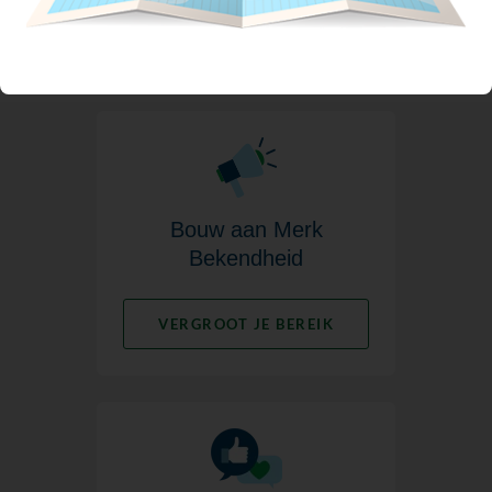
MEER LEADS
Bouw aan Merk
Bekendheid
VERGROOT JE BEREIK